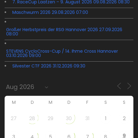
7. RaceCup Laatzen – 9. August 2026 09.08.2026 08:30
Maschwurm 2026 29.08.2026 07:00
Großer Herbstpreis der RSG Hannover 2026 27.09.2026
08:00
STEVENS CycloCross-Cup / 14. Ihme Cross Hannover
03.10.2026 09:00
Silvester CTF 2026 31.12.2026 09:30
M
D
M
D
F
S
S
27
28
29
30
31
1
2
9
3
4
5
6
7
8