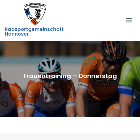
Skip
to
content
Radsportgemeinschaft
Hannover
Frauentraining – Donnerstag