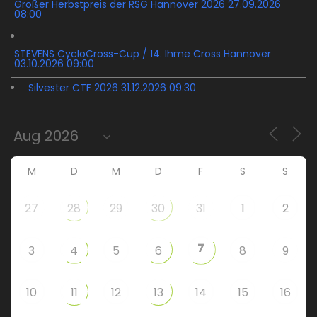
Großer Herbstpreis der RSG Hannover 2026 27.09.2026
08:00
STEVENS CycloCross-Cup / 14. Ihme Cross Hannover
03.10.2026 09:00
Silvester CTF 2026 31.12.2026 09:30
M
D
M
D
F
S
S
27
28
29
30
31
1
2
7
3
4
5
6
8
9
10
11
12
13
14
15
16