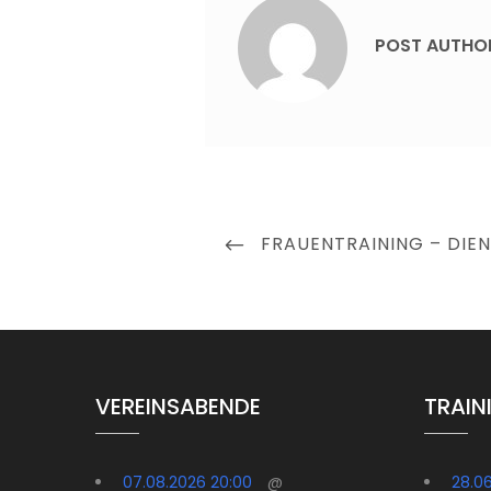
POST AUTHO
Beitragsnavigation
PREVIOUS
FRAUENTRAINING – DIE
POST
VEREINSABENDE
TRAIN
07.08.2026 20:00
@
28.0