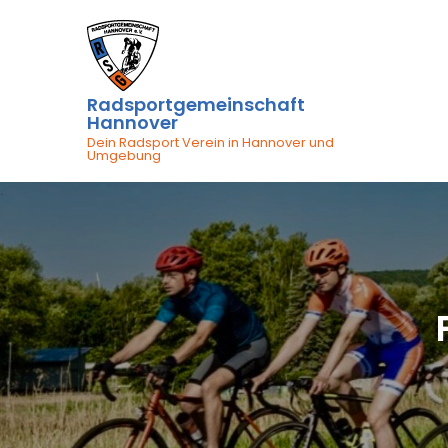
Skip
to
content
Radsportgemeinschaft
Hannover
Dein Radsport Verein in Hannover und
Umgebung