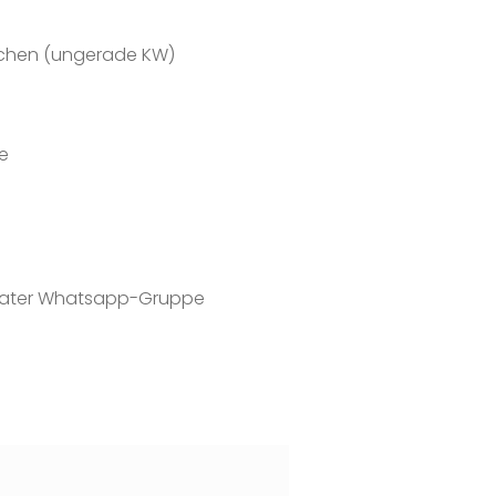
schen (ungerade KW)
e
parater Whatsapp-Gruppe