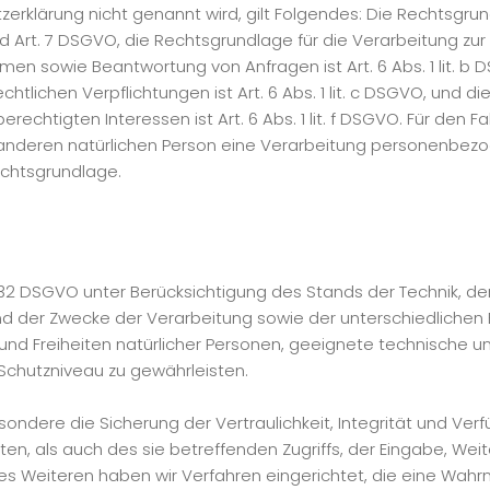
erklärung nicht genannt wird, gilt Folgendes: Die Rechtsgrun
 a und Art. 7 DSGVO, die Rechtsgrundlage für die Verarbeitung zu
en sowie Beantwortung von Anfragen ist Art. 6 Abs. 1 lit. b 
echtlichen Verpflichtungen ist Art. 6 Abs. 1 lit. c DSGVO, und d
echtigten Interessen ist Art. 6 Abs. 1 lit. f DSGVO. Für den F
 anderen natürlichen Person eine Verarbeitung personenbez
Rechtsgrundlage.
 32 DSGVO unter Berücksichtigung des Stands der Technik, d
 der Zwecke der Verarbeitung sowie der unterschiedlichen Ei
 und Freiheiten natürlicher Personen, geeignete technische
chutzniveau zu gewährleisten.
ere die Sicherung der Vertraulichkeit, Integrität und Verf
n, als auch des sie betreffenden Zugriffs, der Eingabe, Wei
Des Weiteren haben wir Verfahren eingerichtet, die eine Wa