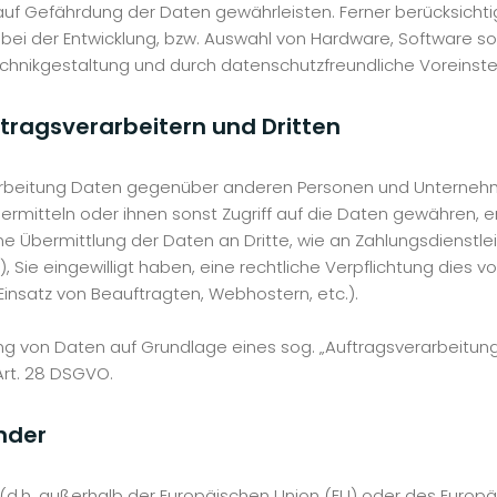
uf Gefährdung der Daten gewährleisten. Ferner berücksichti
ei der Entwicklung, bzw. Auswahl von Hardware, Software 
chnikgestaltung und durch datenschutzfreundliche Voreinste
ragsverarbeitern und Dritten
arbeitung Daten gegenüber anderen Personen und Unternehm
bermitteln oder ihnen sonst Zugriff auf die Daten gewähren, e
ne Übermittlung der Daten an Dritte, wie an Zahlungsdienstleist
st), Sie eingewilligt haben, eine rechtliche Verpflichtung dies
Einsatz von Beauftragten, Webhostern, etc.).
tung von Daten auf Grundlage eines sog. „Auftragsverarbeitu
Art. 28 DSGVO.
änder
d (d.h. außerhalb der Europäischen Union (EU) oder des Euro