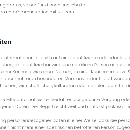
ngebotes, seiner Funktionen und Inhalte.
en und Kommunikation mit Nutzern.
iten
nformationen, die sich auf eine identifizierte oder identifizi
hen; als identifizierbar wird eine natürliche Person angesehen
 einer Kennung wie einem Namen, zu einer Kennnummer, zu St
em oder mehreren besonderen Merkmalen identifiziert werden 
schen, wirtschaftlichen, kulturellen oder sozialen Identität d
ohne Hilfe automatisierter Verfahren ausgeführte Vorgang od
en Daten. Der Begriff reicht weit und umfasst praktisch 
tung personenbezogener Daten in einer Weise, dass die pe
ionen nicht mehr einer spezifischen betroffenen Person zuge