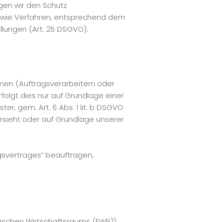
gen wir den Schutz
sowie Verfahren, entsprechend dem
llungen (Art. 25 DSGVO).
en (Auftragsverarbeitern oder
rfolgt dies nur auf Grundlage einer
er, gem. Art. 6 Abs. 1 lit. b DSGVO
 vorsieht oder auf Grundlage unserer
ngsvertrages“ beauftragen,
päischen Wirtschaftsraums (EWR))