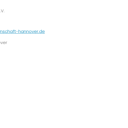
V.
nschaft-hannover.de
over