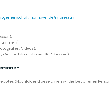
portgemeinschaft-hannover.de/impressum
essen).
onnummern).
Fotografien, Videos).
, Geräte-Informationen, IP-Adressen).
Personen
gebotes (Nachfolgend bezeichnen wir die betroffenen Per