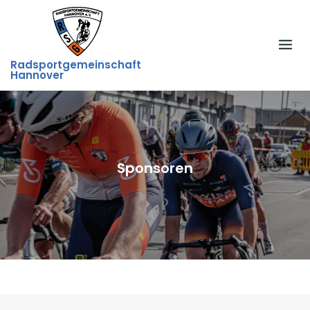
Skip
to
content
Radsportgemeinschaft
Hannover
Sponsoren