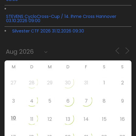
STEVENS CycloCross-Cup / 14. Ihme Cross Hannover
03.10.2026 09:00
Silvester CTF 2026 31.12.2026 09:30
M
D
M
D
F
S
S
27
28
29
30
31
1
2
3
4
5
6
7
8
9
10
11
12
13
14
15
16