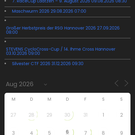
7. RaceCup Laatzen – 9. August 2026 09.08.2026 08:30
Maschwurm 2026 29.08.2026 07:00
Großer Herbstpreis der RSG Hannover 2026 27.09.2026
08:00
STEVENS CycloCross-Cup / 14. Ihme Cross Hannover
03.10.2026 09:00
Silvester CTF 2026 31.12.2026 09:30
M
D
M
D
F
S
S
27
28
29
30
31
1
2
6
3
4
5
7
8
9