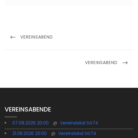
Beitragsnavigation
PREVIOUS
VEREINSABEND
POST
NEXT
VEREINSABEND
POST
VEREINSABENDE
07.08.2026 20:00
@
Vereinslokal SG74
21.08.2026 20:00
@
Vereinslokal SG74