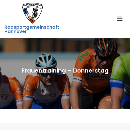
Skip
to
content
Radsportgemeinschaft
Hannover
Frauentraining – Donnerstag