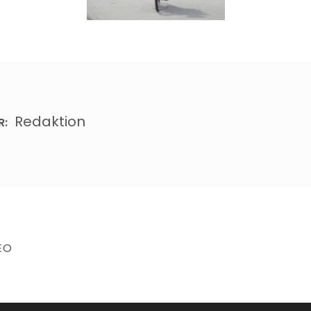
Redaktion
R:
EO