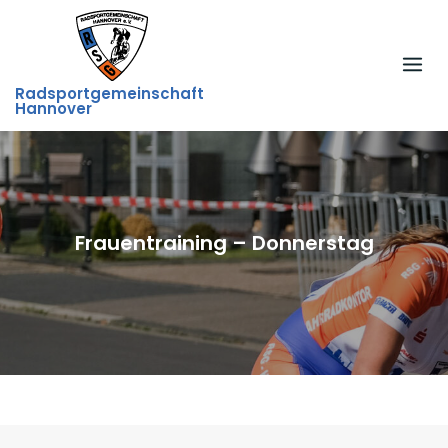
Skip
to
content
Radsportgemeinschaft
Hannover
Frauentraining – Donnerstag