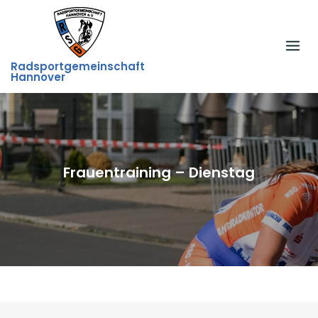
Skip
to
content
Radsportgemeinschaft
Hannover
Frauentraining – Dienstag