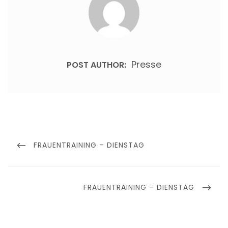
Presse
POST AUTHOR:
Beitragsnavigation
PREVIOUS
FRAUENTRAINING – DIENSTAG
POST
NEXT
FRAUENTRAINING – DIENSTAG
POST