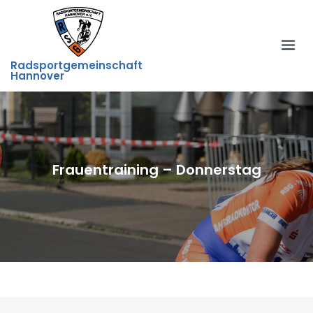
Skip
to
content
Radsportgemeinschaft
Hannover
Frauentraining – Donnerstag