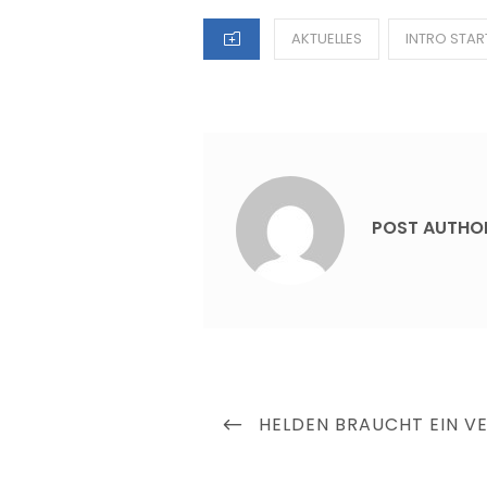
CATEGORIES
AKTUELLES
INTRO STAR
POST AUTHO
Beitragsnavigation
PREVIOUS
HELDEN BRAUCHT EIN VE
POST