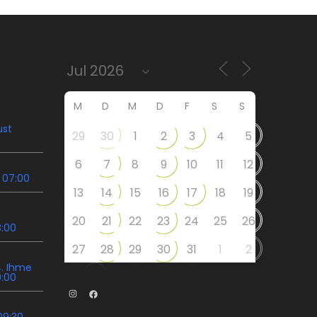
M
D
M
D
F
S
S
ust
29
30
1
2
3
4
5
6
7
8
9
10
11
12
 07:00
13
14
15
16
17
18
19
20
21
22
23
24
25
26
8:00
27
28
29
30
31
1
2
. Ihme
9:00
Instagram
Facebook
09:30