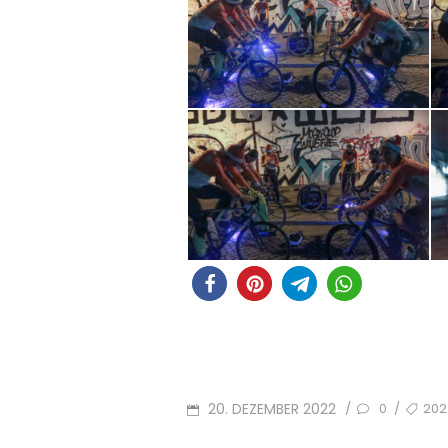
POSTED
TAGS
20. DEZEMBER 2022
202
/
/
0
ON