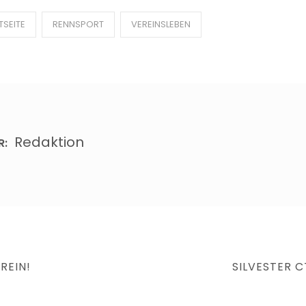
TSEITE
RENNSPORT
VEREINSLEBEN
Redaktion
R:
NEXT
REIN!
SILVESTER C
POST