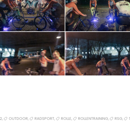
,
,
,
,
,
,
2
OUTDOOR
RADSPORT
ROLLE
ROLLENTRAINING
RSG