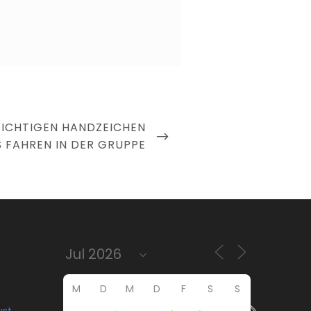
WICHTIGEN HANDZEICHEN
 FAHREN IN DER GRUPPE
M
D
M
D
F
S
S
ust