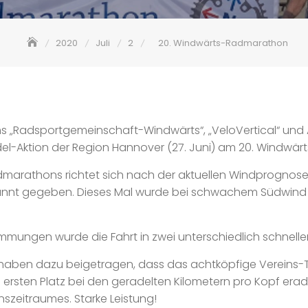
2020
Juli
2
20. Windwärts-Radmarathon
ms „Radsportgemeinschaft-Windwärts“, „VeloVertical“ un
el-Aktion der Region Hannover (27. Juni) am 20. Windwär
admarathons richtet sich nach der aktuellen Windprognos
annt gegeben. Dieses Mal wurde bei schwachem Südwind
mmungen wurde die Fahrt in zwei unterschiedlich schnell
er haben dazu beigetragen, dass das achtköpfige Verein
rsten Platz bei den geradelten Kilometern pro Kopf eradel
szeitraumes. Starke Leistung!