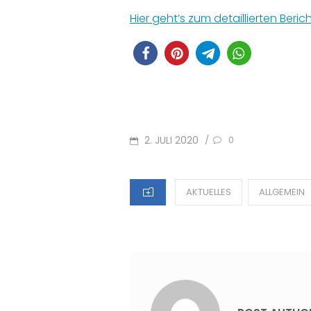
Hier geht’s zum detaillierten Ber
POSTED
2. JULI 2020
/
0
ON
CATEGORIES
AKTUELLES
ALLGEMEIN