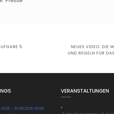
Presse
R:
NEXT
AUFGABE 5
NEUES VIDEO: DIE 
POST
UND REGELN FÜR DAS
INGS
VERANSTALTUNGEN
6.2026 - 30.08.2026 00:00
7. RaceCup Laatzen – 9. Aug