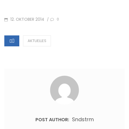
POSTED
12. OKTOBER 2014
/
0
ON
CATEGORIES
AKTUELLES
Sndstrm
POST AUTHOR: