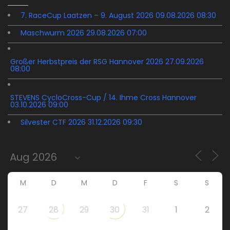
7. RaceCup Laatzen – 9. August 2026 09.08.2026 08:30
Maschwurm 2026 29.08.2026 07:00
Großer Herbstpreis der RSG Hannover 2026 27.09.2026
08:00
STEVENS CycloCross-Cup / 14. Ihme Cross Hannover
03.10.2026 09:00
Silvester CTF 2026 31.12.2026 09:30
M
D
M
D
F
S
S
27
28
29
30
31
1
2