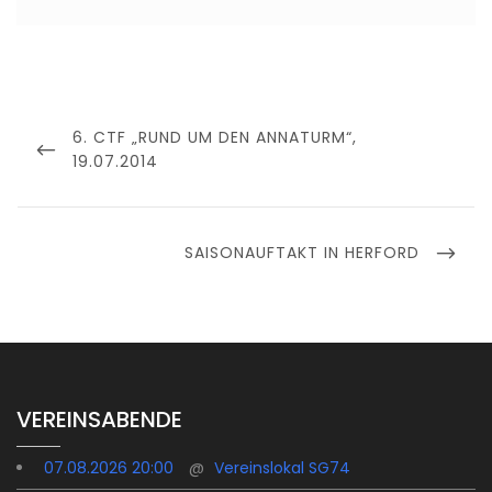
Beitragsnavigation
PREVIOUS
6. CTF „RUND UM DEN ANNATURM“,
POST
19.07.2014
NEXT
SAISONAUFTAKT IN HERFORD
POST
VEREINSABENDE
07.08.2026 20:00
@
Vereinslokal SG74