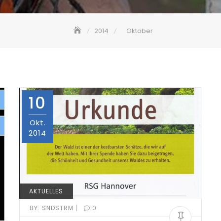
2014
Oktober
10
Okt.
2014
AKTUELLES
|
BY:
SNDSTRM
0