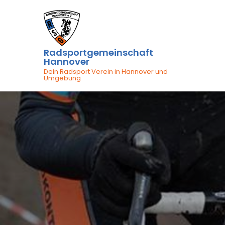
Skip
to
content
Radsportgemeinschaft
Hannover
Dein Radsport Verein in Hannover und
Umgebung