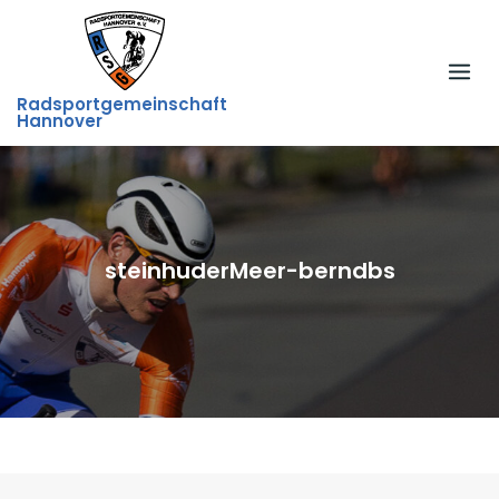
Skip
to
content
Radsportgemeinschaft
Hannover
steinhuderMeer-berndbs