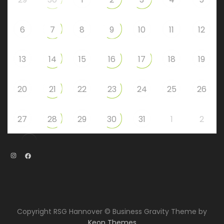
6
7
8
9
10
11
12
13
14
15
16
17
18
19
20
21
22
23
24
25
26
27
28
29
30
31
1
2
Instagram
Facebook
Copyright RSG Hannover © Business Gravity Theme by
Keon Themes