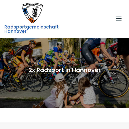
Skip
to
content
Radsportgemeinschaft
Hannover
2x Radsport in Hannover