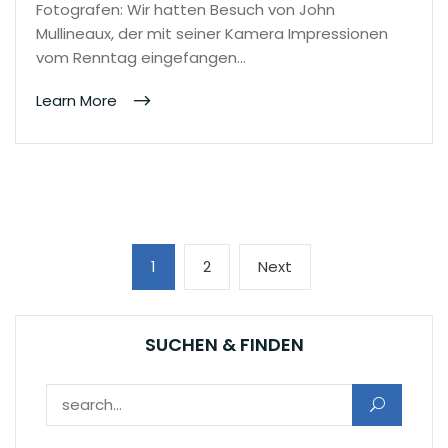
Fotografen: Wir hatten Besuch von John
Mullineaux, der mit seiner Kamera Impressionen
vom Renntag eingefangen…
Learn More
Seitennummerierung
Page
Page
Next
1
2
Next
der
page
Beiträge
SUCHEN & FINDEN
Suchen nach: