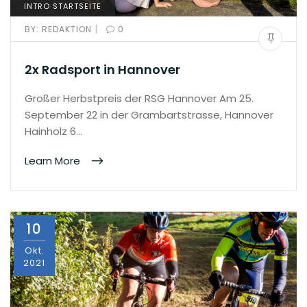
INTRO STARTSEITE
|
BY:
REDAKTION
0
2x Radsport in Hannover
Großer Herbstpreis der RSG Hannover Am 25.
September 22 in der Grambartstrasse, Hannover
Hainholz 6…
Learn More
10
Okt.
2021