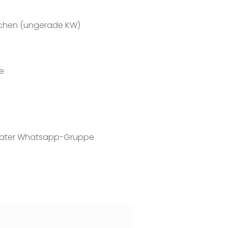
schen (ungerade KW)
e
parater Whatsapp-Gruppe