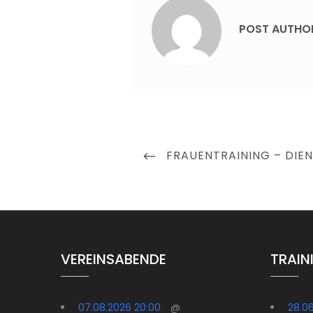
POST AUTHO
Beitragsnavigation
PREVIOUS
FRAUENTRAINING – DIE
POST
VEREINSABENDE
TRAIN
07.08.2026 20:00
@
28.0