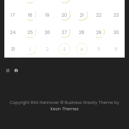
17
18
19
20
21
22
23
24
25
26
27
28
29
30
31
2
5
6
1
3
4
Instagram
Facebook
Copyright RSG Hannover © Business Gravity Theme by
Keon Themes