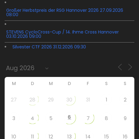
Großer Herbstpreis der RSG Hannover 2026 27.09.2026
08:00
STEVENS CycloCross-Cup / 14. Ihme Cross Hannover
03.10.2026 09:00
Silvester CTF 2026 31.12.2026 09:30
M
D
M
D
F
S
S
27
28
29
30
31
1
2
6
3
4
5
7
8
9
10
11
12
13
14
15
16