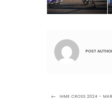
POST AUTHO
Beitragsnavigation
PREVIOUS
IHME CROSS 2024 – MA
POST