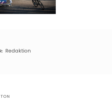
Redaktion
R:
RTON