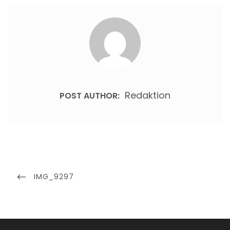
Redaktion
POST AUTHOR:
Beitragsnavigation
PREVIOUS
IMG_9297
POST