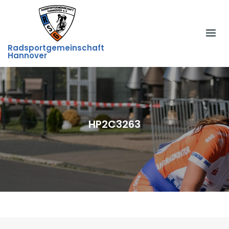
Skip
to
content
Radsportgemeinschaft
Hannover
HP2C3263