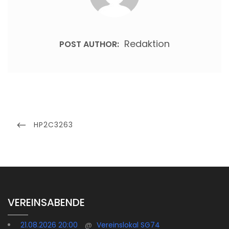
Redaktion
POST AUTHOR:
Beitragsnavigation
PREVIOUS
HP2C3263
POST
VEREINSABENDE
21.08.2026 20:00
@
Vereinslokal SG74