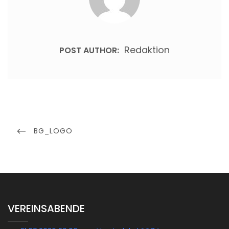
Redaktion
POST AUTHOR:
Beitragsnavigation
PREVIOUS
BG_LOGO
POST
VEREINSABENDE