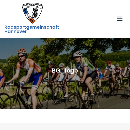
Skip
to
content
Radsportgemeinschaft
Hannover
BG_logo