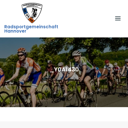
Skip
to
content
Radsportgemeinschaft
Hannover
_Y0A1430