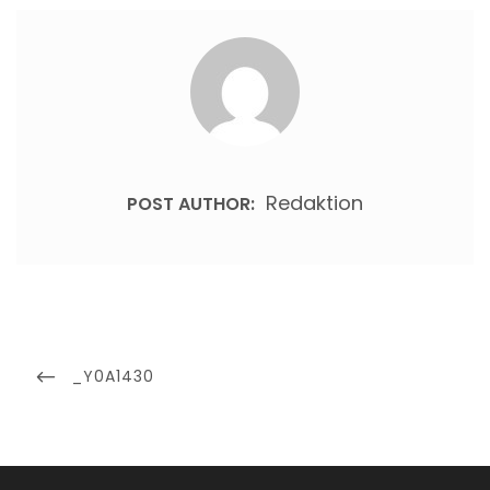
Redaktion
POST AUTHOR:
Beitragsnavigation
PREVIOUS
_Y0A1430
POST