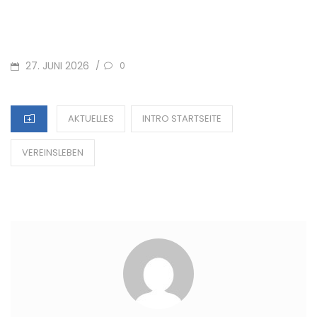
POSTED
27. JUNI 2026
/
0
ON
CATEGORIES
AKTUELLES
INTRO STARTSEITE
VEREINSLEBEN