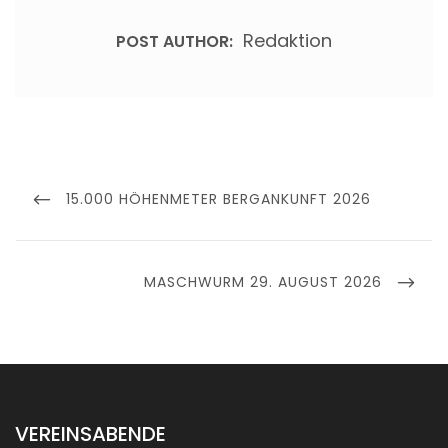
Redaktion
POST AUTHOR:
Beitragsnavigation
PREVIOUS
15.000 HÖHENMETER BERGANKUNFT 2026
POST
NEXT
MASCHWURM 29. AUGUST 2026
POST
VEREINSABENDE