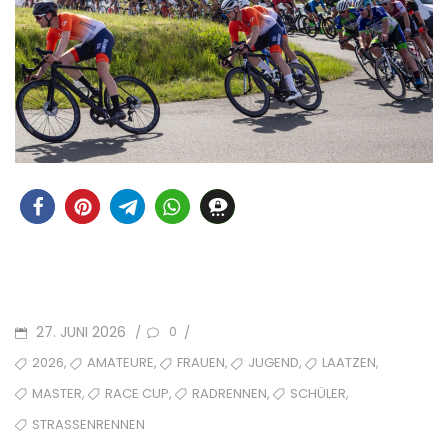
POSTED
27. JUNI 2026
/
/
0
ON
TAGS
,
,
,
,
,
2026
AMATEURE
FRAUEN
JUGEND
LAATZEN
,
,
,
,
MASTER
RACE CUP
RADRENNEN
SCHÜLER
STRASSENRENNEN