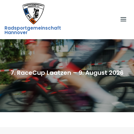
Skip
to
content
Radsportgemeinschaft
Hannover
7. RaceCup Laatzen – 9. August 2026