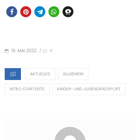
POSTED
19. MAI 2022
/
0
ON
CATEGORIES
AKTUELLES
ALLGEMEIN
INTRO STARTSEITE
KINDER- UND JUGENDRADSPORT