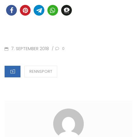
POSTED
7. SEPTEMBER 2018
/
0
ON
CATEGORIES
RENNSPORT