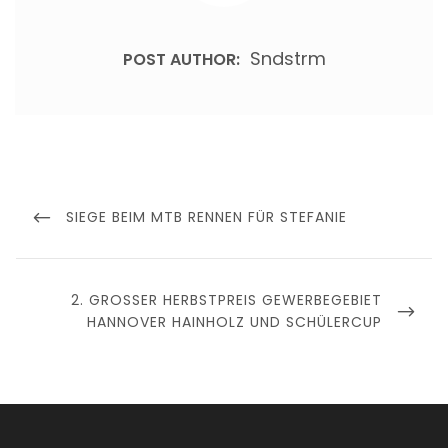
Sndstrm
POST AUTHOR:
Beitragsnavigation
PREVIOUS
SIEGE BEIM MTB RENNEN FÜR STEFANIE
POST
NEXT
2. GROSSER HERBSTPREIS GEWERBEGEBIET
POST
HANNOVER HAINHOLZ UND SCHÜLERCUP