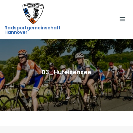
Skip
to
content
Radsportgemeinschaft
Hannover
03_Hufeisensee