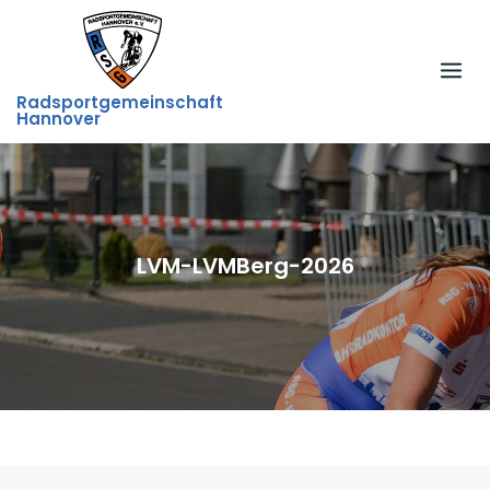
Skip
to
content
Radsportgemeinschaft
Hannover
LVM-LVMBerg-2026