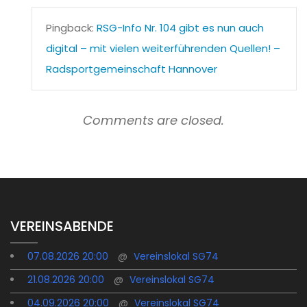
Pingback:
RSG-Info Nr. 104 gibt es nun auch
digital – mit vielen weiterführenden Quellen! –
Radsportgemeinschaft Hannover
Comments are closed.
VEREINSABENDE
07.08.2026 20:00
@
Vereinslokal SG74
21.08.2026 20:00
@
Vereinslokal SG74
04.09.2026 20:00
@
Vereinslokal SG74