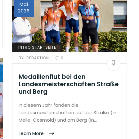
Mai
2026
INTRO STARTSEITE
|
BY:
REDAKTION
0
Medaillenflut bei den
Landesmeisterschaften Straße
und Berg
In diesem Jahr fanden die
Landesmeisterschaften auf der Straße (in
Melle-Gesmold) und am Berg (in…
Learn More