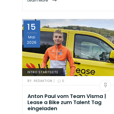
Learn More
15
Mai
2026
INTRO STARTSEITE
|
BY:
REDAKTION
0
Anton Paul vom Team Visma |
Lease a Bike zum Talent Tag
eingeladen