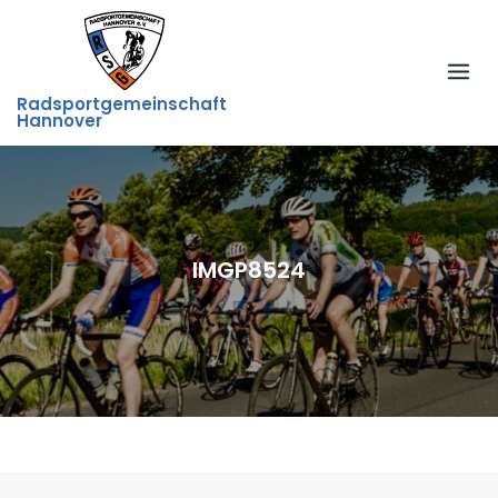
Skip
to
content
Radsportgemeinschaft
Hannover
IMGP8524