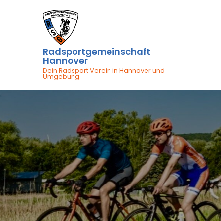
Skip
to
content
Radsportgemeinschaft
Hannover
Dein Radsport Verein in Hannover und
Umgebung