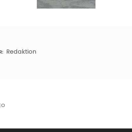
Redaktion
R:
EO