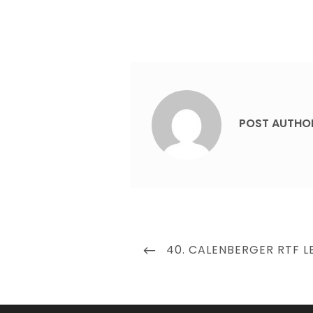
POST AUTHO
Beitragsnavigation
PREVIOUS
40. CALENBERGER RTF L
POST