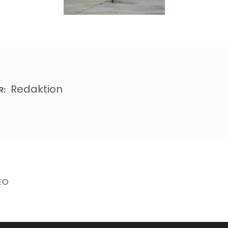
Redaktion
R:
EO