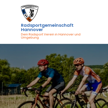
Skip
to
content
Radsportgemeinschaft
Hannover
Dein Radsport Verein in Hannover und
Umgebung