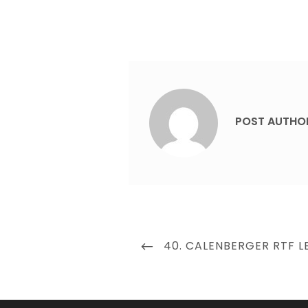
POST AUTHO
Beitragsnavigation
PREVIOUS
40. CALENBERGER RTF L
POST