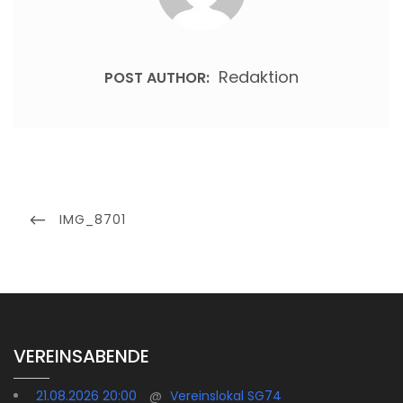
Redaktion
POST AUTHOR:
Beitragsnavigation
PREVIOUS
IMG_8701
POST
VEREINSABENDE
21.08.2026 20:00
@
Vereinslokal SG74