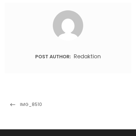
Redaktion
POST AUTHOR:
Beitragsnavigation
PREVIOUS
IMG_8510
POST