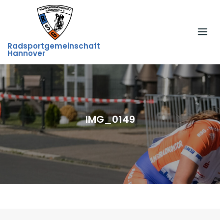
Skip
to
content
Radsportgemeinschaft
Hannover
IMG_0149