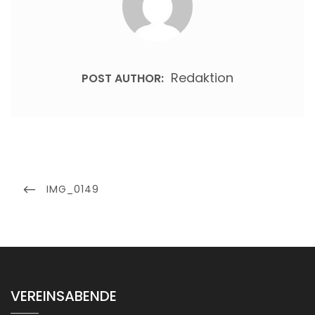
Redaktion
POST AUTHOR:
Beitragsnavigation
PREVIOUS
IMG_0149
POST
VEREINSABENDE