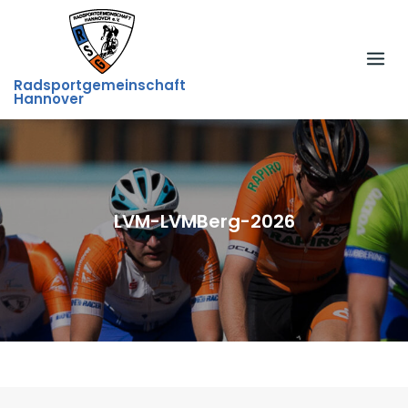
Skip
to
content
Radsportgemeinschaft
Hannover
LVM-LVMBerg-2026