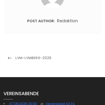
Redaktion
POST AUTHOR:
Beitragsnavigation
PREVIOUS
LVM-LVMBERG-2026
POST
VEREINSABENDE
07.08.2026 20:00
@
Vereinslokal SG74