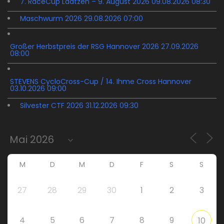
7. RaceCup Laatzen – 9. August 2026 09.08.2026 08:30
Maschwurm 2026 29.08.2026 07:00
Großer Herbstpreis der RSG Hannover 2026 27.09.2026
08:00
STEVENS CycloCross-Cup / 14. Ihme Cross Hannover
03.10.2026 09:00
Silvester CTF 2026 31.12.2026 09:30
M
D
M
D
F
S
S
27
28
29
30
1
2
3
4
5
6
7
8
9
10