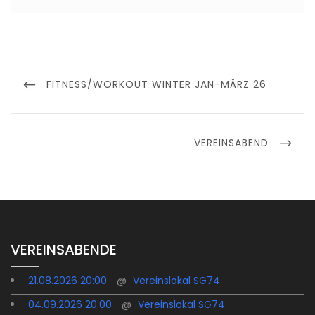
Beitragsnavigation
PREVIOUS
FITNESS/WORKOUT WINTER JAN-MÄRZ 26
POST
NEXT
VEREINSABEND
POST
VEREINSABENDE
21.08.2026 20:00
@
Vereinslokal SG74
04.09.2026 20:00
@
Vereinslokal SG74