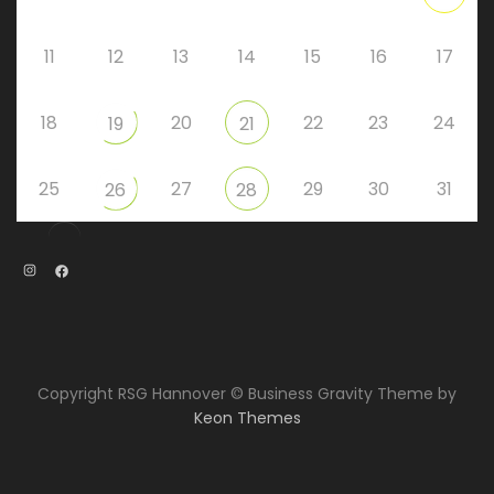
11
12
13
14
15
16
17
18
20
22
23
24
19
21
25
27
29
30
31
26
28
Instagram
Facebook
Copyright RSG Hannover © Business Gravity Theme by
Keon Themes