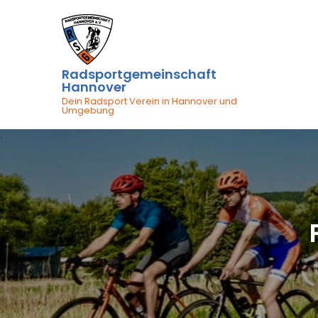
Skip
to
content
Radsportgemeinschaft
Hannover
Dein Radsport Verein in Hannover und
Umgebung