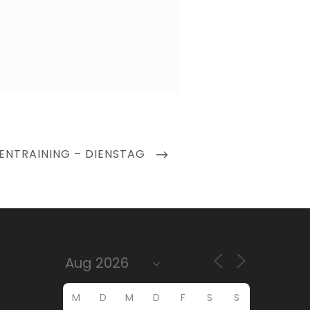
ENTRAINING – DIENSTAG
M
D
M
D
F
S
S