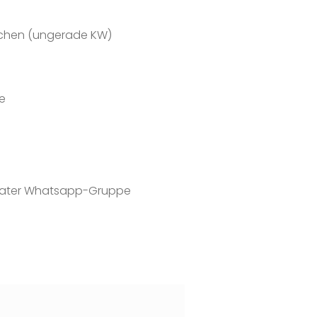
schen (ungerade KW)
e
parater Whatsapp-Gruppe