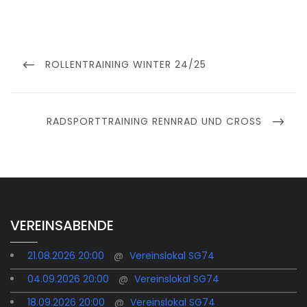
Beitragsnavigation
PREVIOUS
ROLLENTRAINING WINTER 24/25
POST
NEXT
RADSPORTTRAINING RENNRAD UND CROSS
POST
VEREINSABENDE
21.08.2026 20:00
@
Vereinslokal SG74
04.09.2026 20:00
@
Vereinslokal SG74
18.09.2026 20:00
@
Vereinslokal SG74