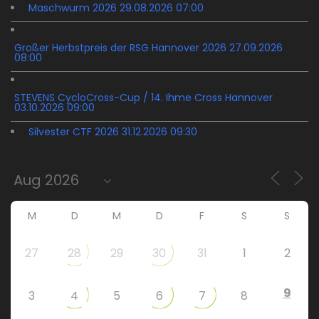
Maschwurm 2026 29.08.2026 07:00
Großer Herbstpreis der RSG Hannover 2026 27.09.2026
08:00
STEVENS CycloCross-Cup / 14. Ihme Cross Hannover
03.10.2026 09:00
Silvester CTF 2026 31.12.2026 09:30
M
D
M
D
F
S
S
27
28
29
30
31
1
2
9
3
4
5
6
7
8