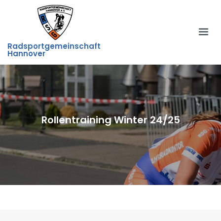
Skip
to
content
Radsportgemeinschaft
Hannover
Rollentraining Winter 24/25