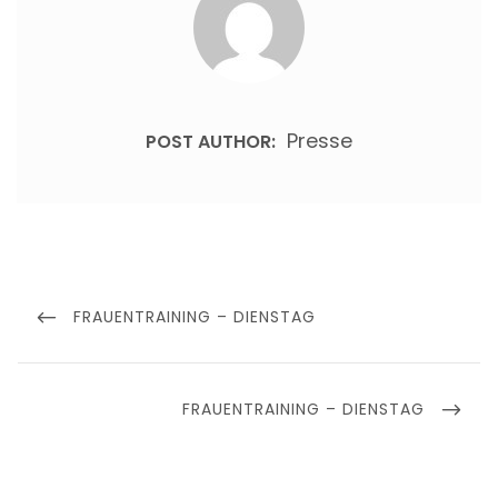
Presse
POST AUTHOR:
Beitragsnavigation
PREVIOUS
FRAUENTRAINING – DIENSTAG
POST
NEXT
FRAUENTRAINING – DIENSTAG
POST