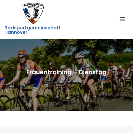
Skip
to
content
Radsportgemeinschaft
Hannover
Frauentraining – Dienstag