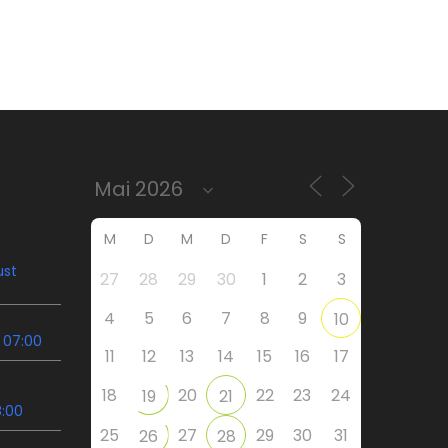
M
D
M
D
F
S
S
ust
27
28
29
30
1
2
3
4
5
6
7
8
9
10
 07:00
11
12
13
14
15
16
17
18
20
22
23
24
19
21
8:00
25
27
29
30
31
26
28