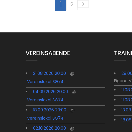
1
2
VEREINSABENDE
TRAIN
21.08.2026 20:00
@
28.0
Eigene 
Vereinslokal SG74
11.08
04.09.2026 20:00
@
Vereinslokal SG74
11.08
18.09.2026 20:00
@
13.08
Vereinslokal SG74
18.08
02.10.2026 20:00
@