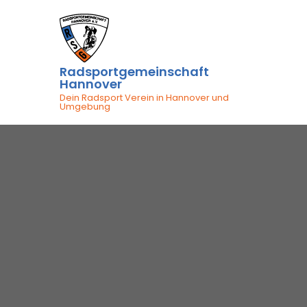
Skip
to
content
Radsportgemeinschaft
Hannover
Dein Radsport Verein in Hannover und
Umgebung