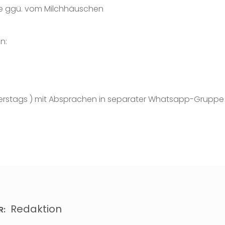
ee ggü. vom Milchhäuschen
n:
erstags ) mit Absprachen in separater Whatsapp-Gruppe
Redaktion
R: