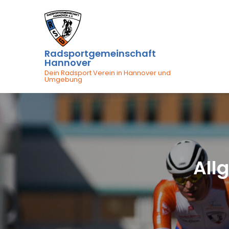
Skip
to
content
Radsportgemeinschaft
Hannover
Dein Radsport Verein in Hannover und
Umgebung
All