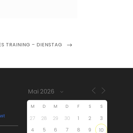
ES TRAINING – DIENSTAG
M
D
M
D
F
S
S
ust
27
28
29
30
1
2
3
4
5
6
7
8
9
10