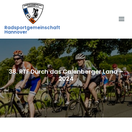
Skip
to
content
Radsportgemeinschaft
Hannover
38. RTF Durch das Calenberger Land –
2024