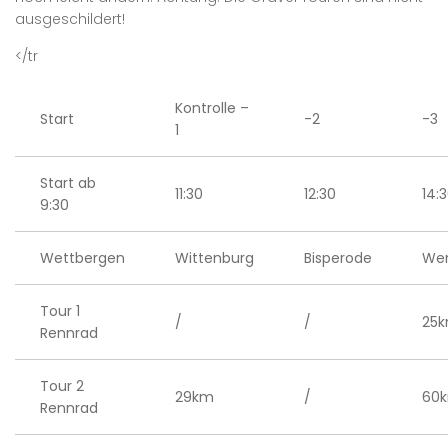
ausgeschildert!
</tr
Kontrolle –
Start
-2
-3
1
Start ab
11:30
12:30
14:
9:30
Wettbergen
Wittenburg
Bisperode
Wen
Tour 1
/
/
25
Rennrad
Tour 2
29km
/
60
Rennrad