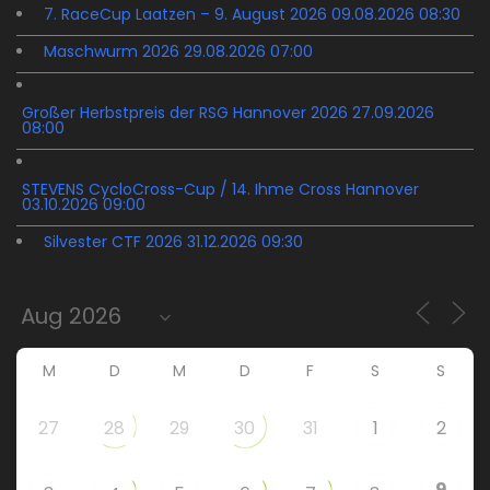
7. RaceCup Laatzen – 9. August 2026 09.08.2026 08:30
Maschwurm 2026 29.08.2026 07:00
Großer Herbstpreis der RSG Hannover 2026 27.09.2026
08:00
STEVENS CycloCross-Cup / 14. Ihme Cross Hannover
03.10.2026 09:00
Silvester CTF 2026 31.12.2026 09:30
M
D
M
D
F
S
S
27
28
29
30
31
1
2
9