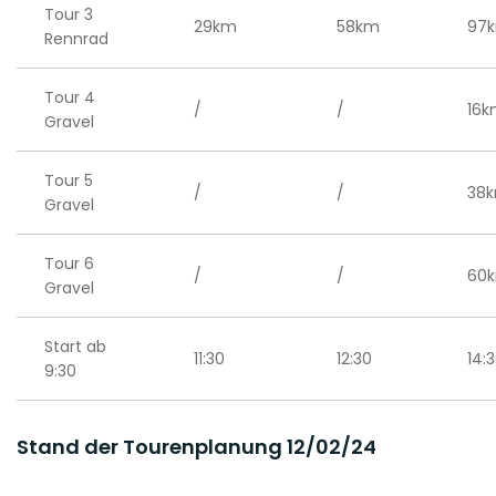
Tour 3
29km
58km
97
Rennrad
Tour 4
/
/
16
Gravel
Tour 5
/
/
38
Gravel
Tour 6
/
/
60
Gravel
Start ab
11:30
12:30
14:
9:30
Stand der Tourenplanung 12/02/24