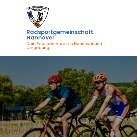
Skip
to
content
Radsportgemeinschaft
Hannover
Dein Radsport Verein in Hannover und
Umgebung