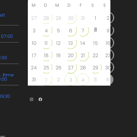
M
D
M
D
F
S
S
ust
27
28
29
30
31
1
2
8
3
4
5
6
7
9
 07:00
10
11
12
13
14
15
16
17
18
19
20
21
22
23
8:00
24
25
26
27
28
29
30
. Ihme
9:00
31
2
5
6
1
3
4
09:30
Instagram
Facebook
es