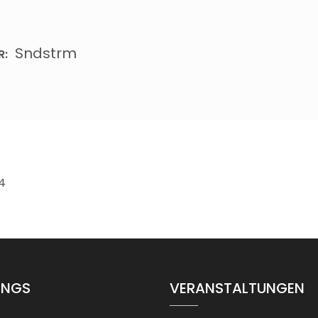
Sndstrm
R:
4
INGS
VERANSTALTUNGEN