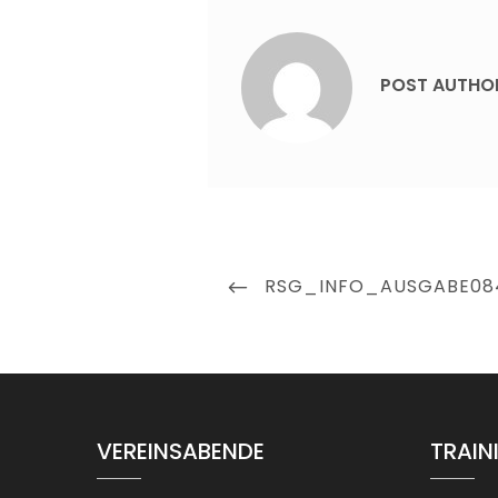
POST AUTHO
Beitragsnavigation
PREVIOUS
RSG_INFO_AUSGABE08
POST
VEREINSABENDE
TRAIN