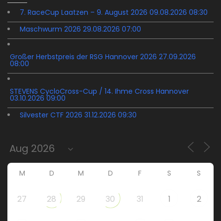
7. RaceCup Laatzen – 9. August 2026 09.08.2026 08:30
Maschwurm 2026 29.08.2026 07:00
Großer Herbstpreis der RSG Hannover 2026 27.09.2026
08:00
STEVENS CycloCross-Cup / 14. Ihme Cross Hannover
03.10.2026 09:00
Silvester CTF 2026 31.12.2026 09:30
M
D
M
D
F
S
S
27
28
29
30
31
1
2