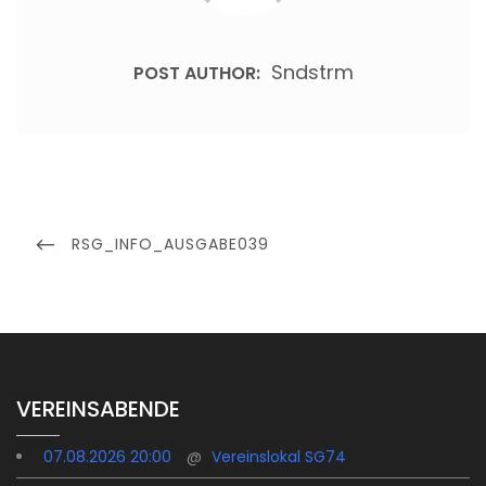
Sndstrm
POST AUTHOR:
Beitragsnavigation
PREVIOUS
RSG_INFO_AUSGABE039
POST
VEREINSABENDE
07.08.2026 20:00
@
Vereinslokal SG74