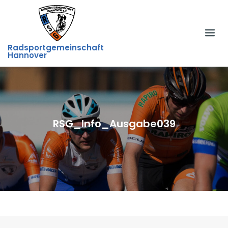
Skip
to
content
Radsportgemeinschaft
Hannover
RSG_Info_Ausgabe039